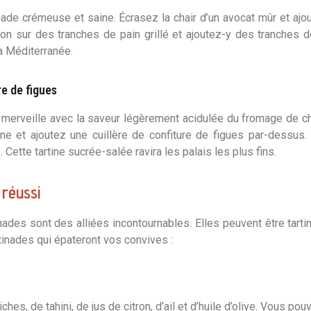
inade crémeuse et saine. Écrasez la chair d’un avocat mûr et ajout
ation sur des tranches de pain grillé et ajoutez-y des tranche
a Méditerranée.
re de figues
 à merveille avec la saveur légèrement acidulée du fromage de 
e et ajoutez une cuillère de confiture de figues par-dessus
ette tartine sucrée-salée ravira les palais les plus fins.
 réussi
inades
sont des alliées incontournables. Elles peuvent être tart
inades qui épateront vos convives :
es, de tahini, de jus de citron, d’ail et d’huile d’olive. Vous po