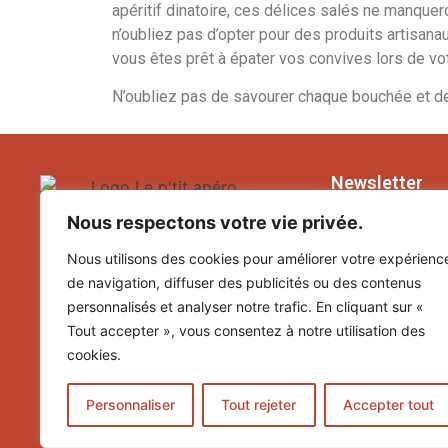
apéritif dinatoire, ces délices salés ne manquer
n’oubliez pas d’opter pour des produits artisana
vous êtes prêt à épater vos convives lors de vot
N’oubliez pas de savourer chaque bouchée et de 
Newsletter
Nous respectons votre vie privée.
Nous contacter
Inscrivez-vous à
newsletter pour 
Nous utilisons des cookies pour améliorer votre expérienc
5 rue Léopha 69780 Mions
nos actualités
de navigation, diffuser des publicités ou des contenus
commercial@lepetitapero.fr
personnalisés et analyser notre trafic. En cliquant sur «
Tout accepter », vous consentez à notre utilisation des
07 83 90 31 51
cookies.
S'INSC
Personnaliser
Tout rejeter
Accepter tout