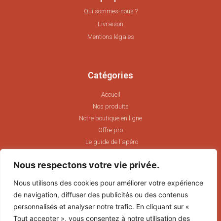
Qui sommes-nous ?
Livraison
Mentions légales
Catégories
Accueil
Nos produits
Notre boutique en ligne
Offre pro
Le guide de l'apéro
Nous respectons votre vie privée.
L’abus d’alcool est dangereux pour la santé, à consommer
Nous utilisons des cookies pour améliorer votre expérience
avec modération.
de navigation, diffuser des publicités ou des contenus
La vente d’alcool est interdite aux mineurs.
personnalisés et analyser notre trafic. En cliquant sur «
Tout accepter », vous consentez à notre utilisation des